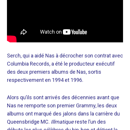
Serch, qui a aidé Nas à décrocher son contrat avec
Columbia Records, a été le producteur exécutif
des deux premiers albums de Nas, sortis
respectivement en 1994 et 1996.
Alors qu’ils sont arrivés des décennies avant que
Nas ne remporte son premier Grammy, les deux
albums ont marqué des jalons dans la carrière du
Queensbridge MC.
Illmatique
reste l’un des
débuts les plus célèbres du hip-hop et détient la