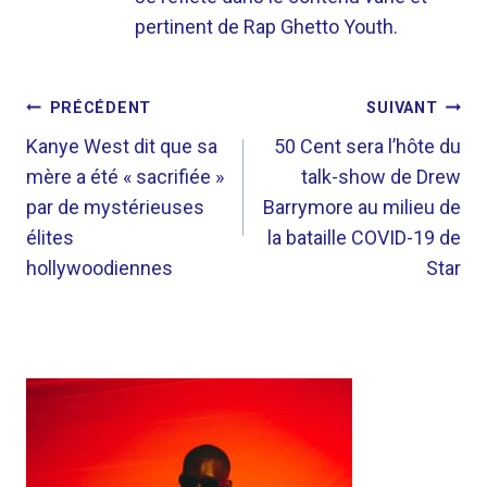
pertinent de Rap Ghetto Youth.
NAVIGATION
PRÉCÉDENT
SUIVANT
DE
Kanye West dit que sa
50 Cent sera l’hôte du
mère a été « sacrifiée »
talk-show de Drew
L’ARTICLE
par de mystérieuses
Barrymore au milieu de
élites
la bataille COVID-19 de
hollywoodiennes
Star