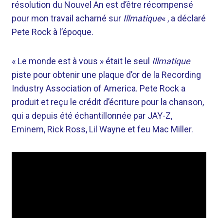
résolution du Nouvel An est d’être récompensé
pour mon travail acharné sur
Illmatique
« , a déclaré
Pete Rock à l’époque.
« Le monde est à vous » était le seul
Illmatique
piste pour obtenir une plaque d’or de la Recording
Industry Association of America. Pete Rock a
produit et reçu le crédit d’écriture pour la chanson,
qui a depuis été échantillonnée par JAY-Z,
Eminem, Rick Ross, Lil Wayne et feu Mac Miller.