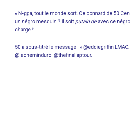
« N-gga, tout le monde sort. Ce connard de 50 Cen
un négro mesquin ? Il soit
putain de
avec ce négro t
charge !’
50 a sous-titré le message : « @eddiegriffin LMA
@lecheminduroi @thefinallaptour.