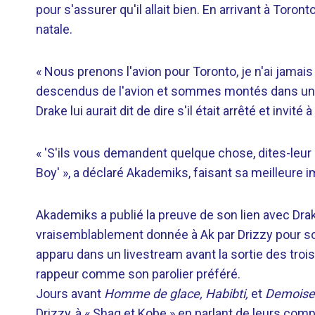
pour s'assurer qu'il allait bien. En arrivant à Toron
natale.
« Nous prenons l'avion pour Toronto, je n'ai jama
descendus de l'avion et sommes montés dans une v
Drake lui aurait dit de dire s'il était arrêté et invit
« 'S'ils vous demandent quelque chose, dites-leur
Boy' », a déclaré Akademiks, faisant sa meilleure i
Akademiks a publié la preuve de son lien avec Dra
vraisemblablement donnée à Ak par Drizzy pour s
apparu dans un livestream avant la sortie des tro
rappeur comme son parolier préféré.
Jours avant
Homme de glace, Habibti,
et
Demoisel
Drizzy, à « Shaq et Kobe » en parlant de leurs c