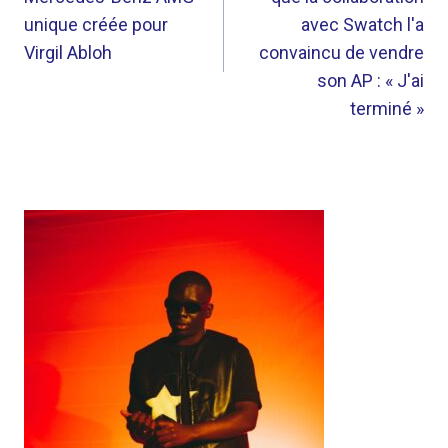
L’ARTICLE
unique créée pour
avec Swatch l'a
Virgil Abloh
convaincu de vendre
son AP : « J'ai
terminé »