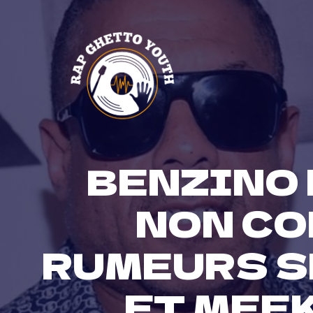
Skip
to
content
BENZINO
NON CO
RUMEURS S
ET MEEK