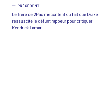
NAVIGATION
PRÉCÉDENT
Le frère de 2Pac mécontent du fait que Drake
DE
ressuscite le défunt rappeur pour critiquer
Kendrick Lamar
L’ARTICLE