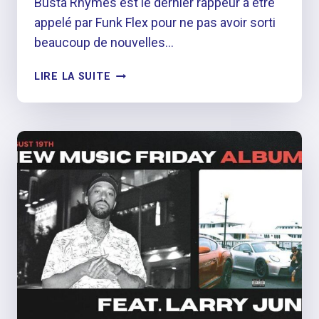
Busta Rhymes est le dernier rappeur à être
appelé par Funk Flex pour ne pas avoir sorti
beaucoup de nouvelles…
BUSTA
LIRE LA SUITE
RHYMES
APPELÉ
PAR
FUNK
FLEX
DANS
LE
DERNIER
NOUVEAU
DÉFI
MUSICAL