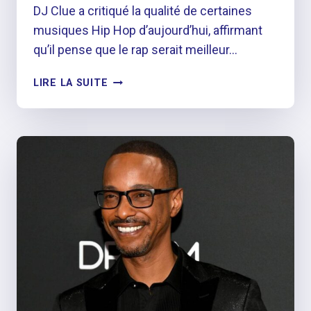
DJ Clue a critiqué la qualité de certaines
musiques Hip Hop d’aujourd’hui, affirmant
qu’il pense que le rap serait meilleur…
DJ
LIRE LA SUITE
CLUE
FAIT
EXPLOSER
LA
MUSIQUE
RAP
« AFFREUSE »
D’AUJOURD’HUI :
« CERTAINES
DE
CES
CHANSONS
SONT
A,