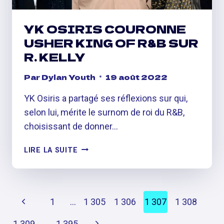
YK OSIRIS COURONNE
USHER KING OF R&B SUR
R. KELLY
Par
Dylan Youth
19 août 2022
YK Osiris a partagé ses réflexions sur qui,
selon lui, mérite le surnom de roi du R&B,
choisissant de donner…
YK
LIRE LA SUITE
OSIRIS
COURONNE
USHER
PAGE
KING
Previous
1
…
1 305
1 306
1 307
1 308
OF
NAVIGATION
R&B
Page
Next
1 309
…
1 395