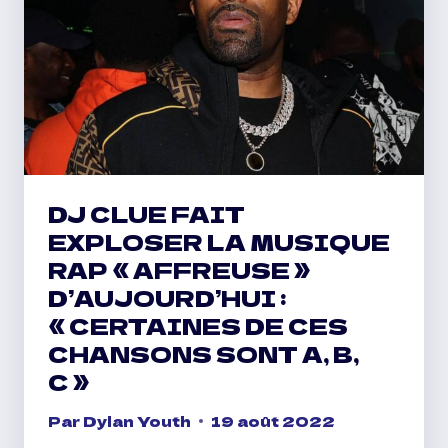
UN
MANDAT
D’ARRÊT
DE
TIGRE
DANS
LA
VRAIE
VIE
DJ CLUE FAIT
EXPLOSER LA MUSIQUE
RAP « AFFREUSE »
D’AUJOURD’HUI :
« CERTAINES DE CES
CHANSONS SONT A, B,
C »
Par
Dylan Youth
19 août 2022