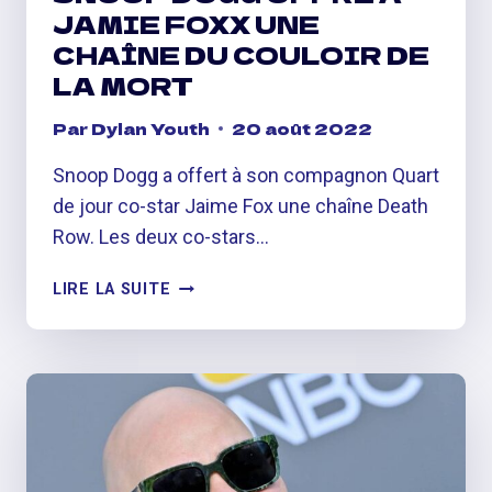
JAMIE FOXX UNE
CHAÎNE DU COULOIR DE
LA MORT
Par
Dylan Youth
20 août 2022
Snoop Dogg a offert à son compagnon Quart
de jour co-star Jaime Fox une chaîne Death
Row. Les deux co-stars…
SNOOP
LIRE LA SUITE
DOGG
OFFRE
À
JAMIE
FOXX
UNE
CHAÎNE
DU