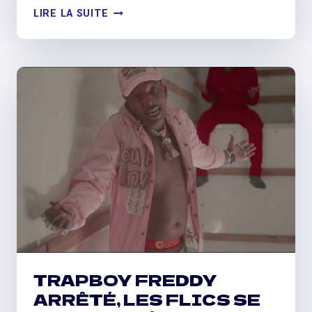
FAT
LIRE LA SUITE
JOE
ANNONCE
UN
ONE-
MAN
SHOW
INTRODUIT
PAR
DAVE
CHAPPELLE
TRAPBOY FREDDY
ARRÊTÉ, LES FLICS SE