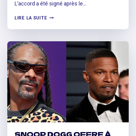
L’accord a été signé après le…
LE
LIRE LA SUITE
RAPPEUR
VIRTUEL
FN
MEKA
DEVIENT
LE
«
PREMIER
ARTISTE
AR
»
SIGNÉ
SUR
UN
LABEL
MAJEUR
SNOOP DOGG OFFRE À