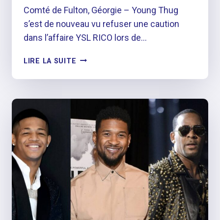
Comté de Fulton, Géorgie – Young Thug
s’est de nouveau vu refuser une caution
dans l’affaire YSL RICO lors de…
YOUNG
LIRE LA SUITE
THUG
A
REFUSÉ
UNE
CAUTION
POUR
LA
TROISIÈME
FOIS
DANS
L’AFFAIRE
YSL
RICO