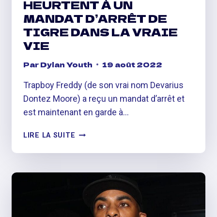
HEURTENT À UN
MANDAT D’ARRÊT DE
TIGRE DANS LA VRAIE
VIE
Par
Dylan Youth
19 août 2022
Trapboy Freddy (de son vrai nom Devarius
Dontez Moore) a reçu un mandat d’arrêt et
est maintenant en garde à…
TRAPBOY
LIRE LA SUITE
FREDDY
ARRÊTÉ,
LES
FLICS
SE
HEURTENT
À