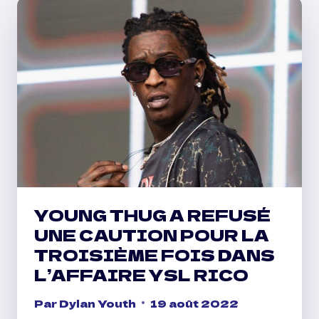
NOUVEAUX
ALBUMS
DE
LARRY
JUNE,
INTERNET
MONEY,
OMB
PEEZY,
YBN
NAHMIR,
BOB
ET
YOUNG THUG A REFUSÉ
PLUS
UNE CAUTION POUR LA
TROISIÈME FOIS DANS
L’AFFAIRE YSL RICO
Par
Dylan Youth
19 août 2022