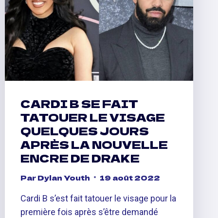
20
ANS
DE
PRISON
CARDI B SE FAIT
TATOUER LE VISAGE
QUELQUES JOURS
APRÈS LA NOUVELLE
ENCRE DE DRAKE
Par
Dylan Youth
19 août 2022
Cardi B s’est fait tatouer le visage pour la
première fois après s’être demandé