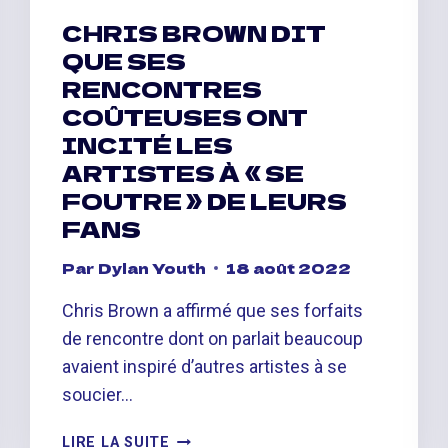
CHRIS BROWN DIT
QUE SES
RENCONTRES
COÛTEUSES ONT
INCITÉ LES
ARTISTES À « SE
FOUTRE » DE LEURS
FANS
Par
Dylan Youth
18 août 2022
Chris Brown a affirmé que ses forfaits
de rencontre dont on parlait beaucoup
avaient inspiré d’autres artistes à se
soucier…
CHRIS
LIRE LA SUITE