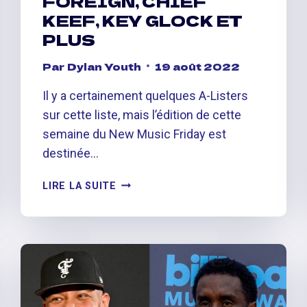
FOREIGN, CHIEF
KEEF, KEY GLOCK ET
PLUS
Par
Dylan Youth
19 août 2022
Il y a certainement quelques A-Listers
sur cette liste, mais l’édition de cette
semaine du New Music Friday est
destinée…
NEW
LIRE LA SUITE
MUSIC
FRIDAY
–
NOUVEAUX
SINGLES
DE
OFFSET,