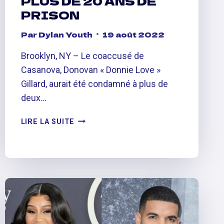
PLUS DE 20 ANS DE
PRISON
Par
Dylan Youth
19 août 2022
Brooklyn, NY – Le coaccusé de
Casanova, Donovan « Donnie Love »
Gillard, aurait été condamné à plus de
deux…
LE
LIRE LA SUITE
COACCUSÉ
DE
CASANOVA
AURAIT
ÉTÉ
CONDAMNÉ
À
PLUS
DE