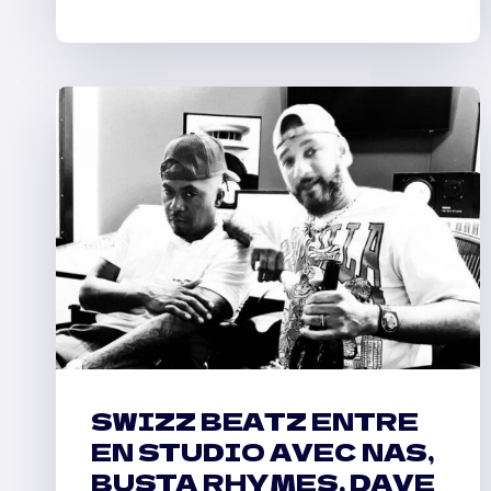
ET
GUNNA
PARTAGENT
LEUR
PREMIÈRE
CONVERSATION
DEPUIS
L’ARRESTATION
DE
RICO
SWIZZ BEATZ ENTRE
EN STUDIO AVEC NAS,
BUSTA RHYMES, DAVE