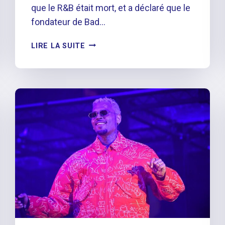
que le R&B était mort, et a déclaré que le
fondateur de Bad…
HITMAKA
LIRE LA SUITE
S’EN
PREND
À
DIDDY
POUR
LES
COMMENTAIRES
« R&B
IS
DEAD »,
LUI
DIT
D' »ARRÊTER
DE
TROLLER »