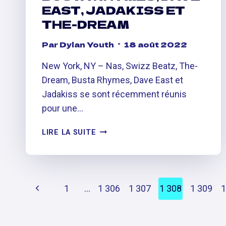
EAST, JADAKISS ET
THE-DREAM
Par
Dylan Youth
18 août 2022
New York, NY – Nas, Swizz Beatz, The-
Dream, Busta Rhymes, Dave East et
Jadakiss se sont récemment réunis
pour une…
SWIZZ
LIRE LA SUITE
BEATZ
ENTRE
EN
STUDIO
PAGE
Previous
1
…
1 306
1 307
1 308
1 309
1
AVEC
NAS,
NAVIGATION
Page
BUSTA
RHYMES,