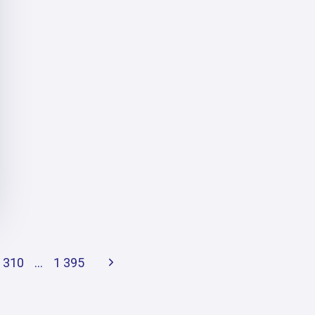
Next
 310
…
1 395
Page