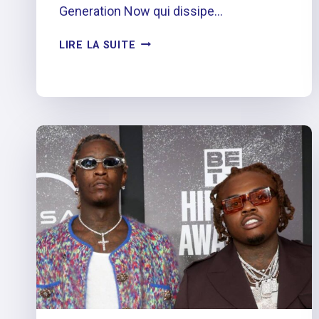
Generation Now qui dissipe…
RODDY
LIRE LA SUITE
RICCH
RÉPOND
APPAREMMENT
À
LIL
UZI
VERT
EN
TRAIN
DE
RÔTIR
SA
TENUE