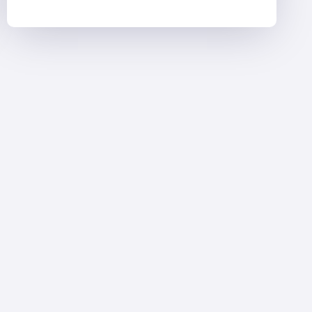
BADA$$
CRÉDITE
LA
THÉRAPIE
POUR
LUI
AVOIR
APPRIS
« L’INTELLIGENCE
ÉMOTIONNELLE »:
« J’AVAIS
DES
PROBLÈMES
DE
COLÈRE »