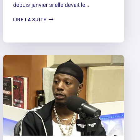
depuis janvier si elle devait le…
CARDI
LIRE LA SUITE
B
SE
FAIT
TATOUER
LE
VISAGE
QUELQUES
JOURS
APRÈS
LA
NOUVELLE
ENCRE
DE
DRAKE