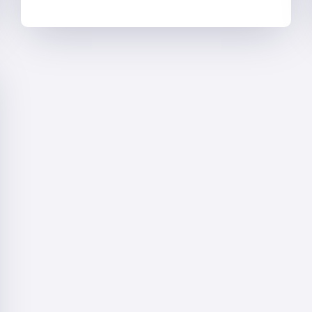
BROWN
DIT
QUE
SES
RENCONTRES
COÛTEUSES
ONT
INCITÉ
LES
ARTISTES
À
« SE
FOUTRE »
DE
LEURS
FANS