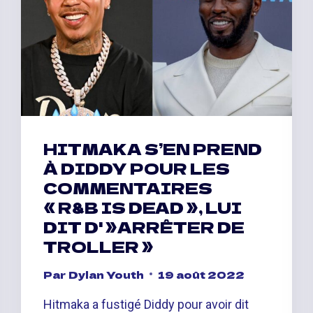
FIVIO
FOREIGN,
CHIEF
KEEF,
KEY
GLOCK
ET
PLUS
HITMAKA S’EN PREND
À DIDDY POUR LES
COMMENTAIRES
« R&B IS DEAD », LUI
DIT D' »ARRÊTER DE
TROLLER »
Par
Dylan Youth
19 août 2022
Hitmaka a fustigé Diddy pour avoir dit