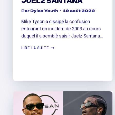
JUELZ SANTANA
Par
Dylan Youth
19 août 2022
Mike Tyson a dissipé la confusion
entourant un incident de 2003 au cours
duquel il a semblé saisir Juelz Santana…
MIKE
LIRE LA SUITE
TYSON
CLARIFIE
LE
CLIP
DE
LUI
‘MANHANDLING’
JUELZ
SANTANA