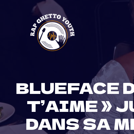
Skip
to
content
BLUEFACE D
T’AIME » 
DANS SA 