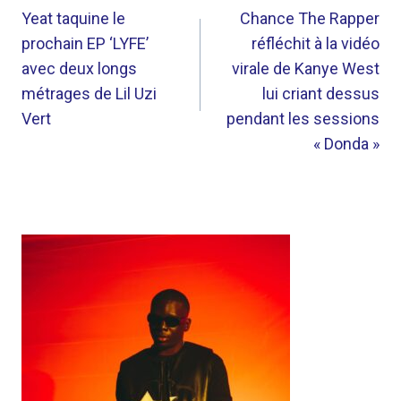
DE
Yeat taquine le
Chance The Rapper
prochain EP ‘LYFE’
réfléchit à la vidéo
L’ARTICLE
avec deux longs
virale de Kanye West
métrages de Lil Uzi
lui criant dessus
Vert
pendant les sessions
« Donda »