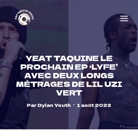
Skip
to
content
YEAT TAQUINE LE
PROCHAIN EP ‘LYFE’
AVEC DEUX LONGS
MÉTRAGES DE LIL UZI
VERT
Par
Dylan Youth
1 août 2022