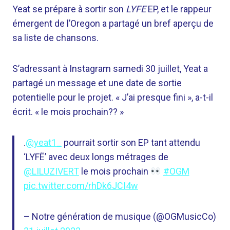
Yeat se prépare à sortir son
LYFE
EP, et le rappeur
émergent de l’Oregon a partagé un bref aperçu de
sa liste de chansons.
S’adressant à Instagram samedi 30 juillet, Yeat a
partagé un message et une date de sortie
potentielle pour le projet. « J’ai presque fini », a-t-il
écrit. « le mois prochain?? »
.
@yeat1_
pourrait sortir son EP tant attendu
‘LYFË’ avec deux longs métrages de
@LILUZIVERT
le mois prochain
#OGM
pic.twitter.com/rhDk6JCI4w
– Notre génération de musique (@OGMusicCo)