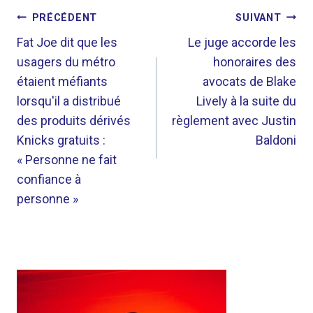
NAVIGATION
PRÉCÉDENT
SUIVANT
DE
Fat Joe dit que les
Le juge accorde les
usagers du métro
honoraires des
L’ARTICLE
étaient méfiants
avocats de Blake
lorsqu'il a distribué
Lively à la suite du
des produits dérivés
règlement avec Justin
Knicks gratuits :
Baldoni
« Personne ne fait
confiance à
personne »