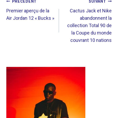
NAVIGATION
PRÉCÉDENT
SUIVANT
DE
Premier aperçu de la
Cactus Jack et Nike
Air Jordan 12 « Bucks »
abandonnent la
L’ARTICLE
collection Total 90 de
la Coupe du monde
couvrant 10 nations