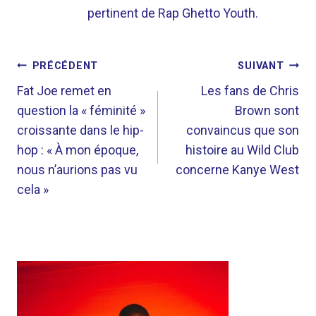
pertinent de Rap Ghetto Youth.
NAVIGATION
PRÉCÉDENT
SUIVANT
DE
Fat Joe remet en
Les fans de Chris
question la « féminité »
Brown sont
L’ARTICLE
croissante dans le hip-
convaincus que son
hop : « À mon époque,
histoire au Wild Club
nous n’aurions pas vu
concerne Kanye West
cela »