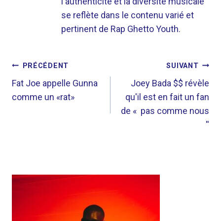
l'authenticité et la diversité musicale
se reflète dans le contenu varié et
pertinent de Rap Ghetto Youth.
NAVIGATION
PRÉCÉDENT
SUIVANT
DE
Fat Joe appelle Gunna
Joey Bada $$ révèle
comme un «rat»
qu'il est en fait un fan
L’ARTICLE
de « pas comme nous
''