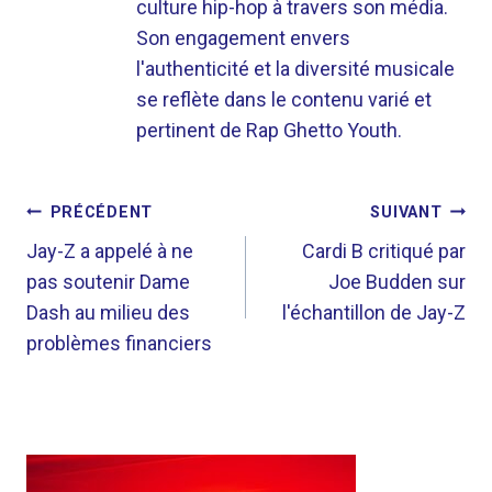
culture hip-hop à travers son média.
Son engagement envers
l'authenticité et la diversité musicale
se reflète dans le contenu varié et
pertinent de Rap Ghetto Youth.
NAVIGATION
PRÉCÉDENT
SUIVANT
DE
Jay-Z a appelé à ne
Cardi B critiqué par
pas soutenir Dame
Joe Budden sur
L’ARTICLE
Dash au milieu des
l'échantillon de Jay-Z
problèmes financiers