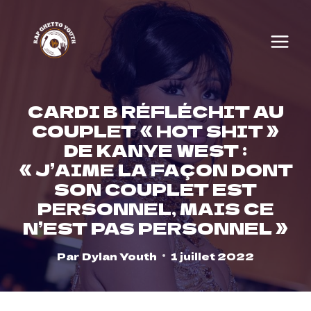
Skip
to
content
CARDI B RÉFLÉCHIT AU
COUPLET « HOT SHIT »
DE KANYE WEST :
« J’AIME LA FAÇON DONT
SON COUPLET EST
PERSONNEL, MAIS CE
N’EST PAS PERSONNEL »
Par
Dylan Youth
1 juillet 2022