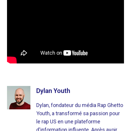
Dylan Youth
Dylan, fondateur du média Rap Ghetto
Youth, a transformé sa passion pour
le rap US en une plateforme
d'information influente. Après avoir