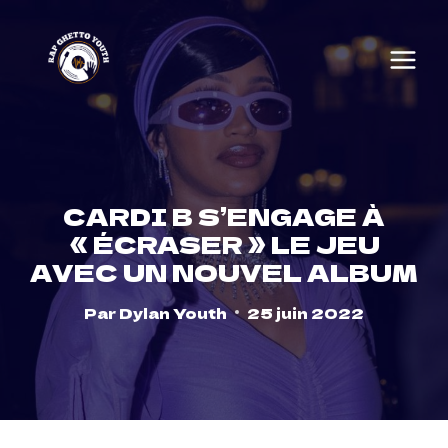
Skip
to
content
CARDI B S’ENGAGE À
« ÉCRASER » LE JEU
AVEC UN NOUVEL ALBUM
Par
Dylan Youth
25 juin 2022