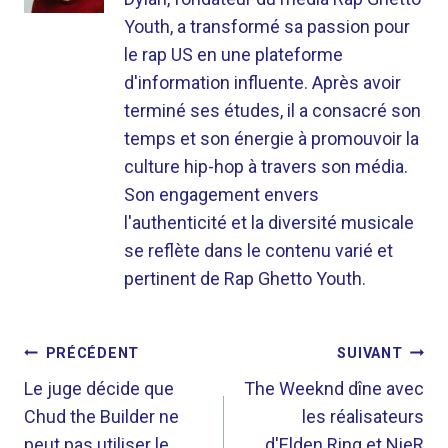
Youth, a transformé sa passion pour
le rap US en une plateforme
d'information influente. Après avoir
terminé ses études, il a consacré son
temps et son énergie à promouvoir la
culture hip-hop à travers son média.
Son engagement envers
l'authenticité et la diversité musicale
se reflète dans le contenu varié et
pertinent de Rap Ghetto Youth.
NAVIGATION
PRÉCÉDENT
SUIVANT
DE
Le juge décide que
The Weeknd dîne avec
Chud the Builder ne
les réalisateurs
L’ARTICLE
peut pas utiliser le
d'Elden Ring et NieR