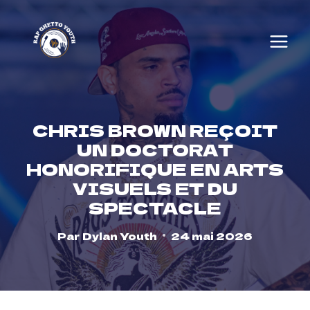
Skip
to
content
CHRIS BROWN REÇOIT
UN DOCTORAT
HONORIFIQUE EN ARTS
VISUELS ET DU
SPECTACLE
Par
Dylan Youth
24 mai 2026