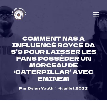
Skip
to
content
COMMENT NAS A
INFLUENCÉ ROYCE DA
5’9 POUR LAISSER LES
FANS POSSÉDER UN
MORCEAU DE
‘CATERPILLAR’ AVEC
EMINEM
Par
Dylan Youth
4 juillet 2022