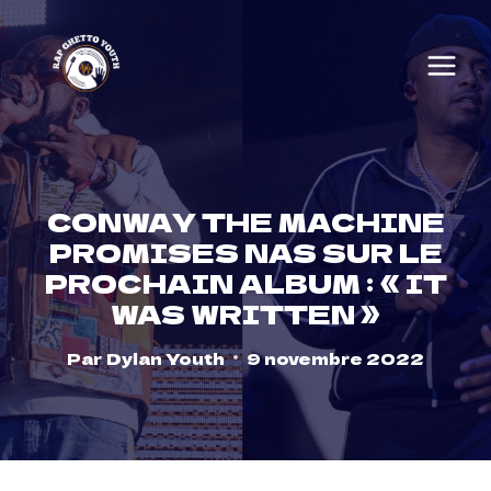
Skip
to
content
CONWAY THE MACHINE
PROMISES NAS SUR LE
PROCHAIN ALBUM : « IT
WAS WRITTEN »
Par
Dylan Youth
9 novembre 2022