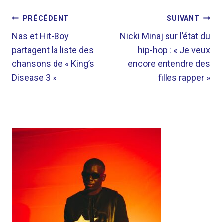
NAVIGATION
PRÉCÉDENT
SUIVANT
DE
Nas et Hit-Boy
Nicki Minaj sur l’état du
partagent la liste des
hip-hop : « Je veux
L’ARTICLE
chansons de « King’s
encore entendre des
Disease 3 »
filles rapper »