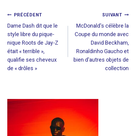
NAVIGATION
PRÉCÉDENT
SUIVANT
DE
Dame Dash dit que le
McDonald's célèbre la
style libre du pique-
Coupe du monde avec
L’ARTICLE
nique Roots de Jay-Z
David Beckham,
était « terrible »,
Ronaldinho Gaucho et
qualifie ses cheveux
bien d'autres objets de
de « drôles »
collection