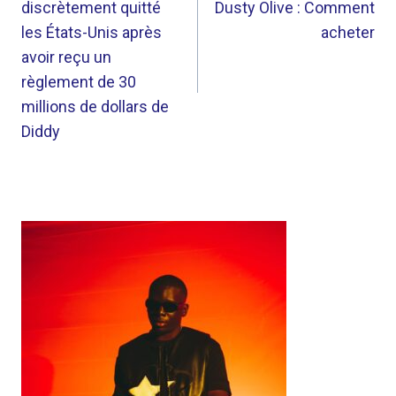
discrètement quitté
Dusty Olive : Comment
L’ARTICLE
les États-Unis après
acheter
avoir reçu un
règlement de 30
millions de dollars de
Diddy