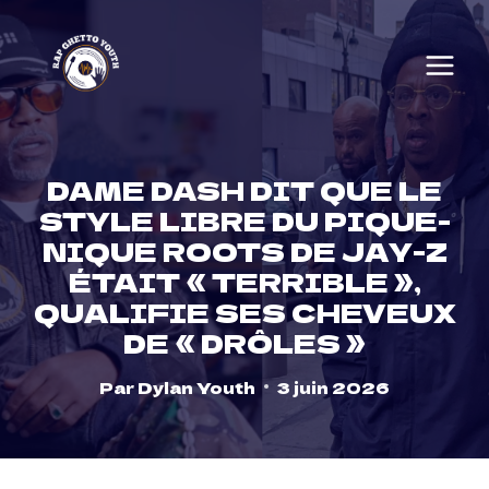
Skip
to
content
DAME DASH DIT QUE LE
STYLE LIBRE DU PIQUE-
NIQUE ROOTS DE JAY-Z
ÉTAIT « TERRIBLE »,
QUALIFIE SES CHEVEUX
DE « DRÔLES »
Par
Dylan Youth
3 juin 2026