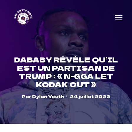
Skip
to
content
DABABY RÉVÈLE QU’IL
EST UN PARTISAN DE
TRUMP : « N-GGA LET
KODAK OUT »
Par
Dylan Youth
24 juillet 2022