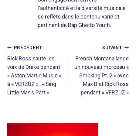
l'authenticité et la diversité musicale
se reflète dans le contenu varié et
pertinent de Rap Ghetto Youth.
NAVIGATION
PRÉCÉDENT
SUIVANT
DE
Rick Ross saute les
French Montana lance
voix de Drake pendant
un nouveau morceau «
L’ARTICLE
« Aston Martin Music »
Smoking Pt. 2 » avec
à « VERZUZ » : « Sing
Max B et Rick Ross
Little Man's Part »
pendant « VERZUZ »