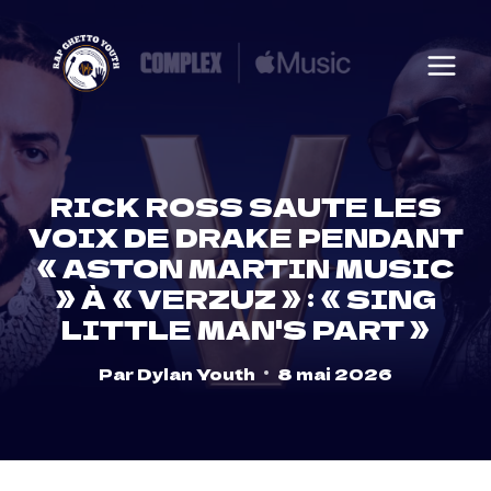
Skip
to
content
RICK ROSS SAUTE LES
VOIX DE DRAKE PENDANT
« ASTON MARTIN MUSIC
» À « VERZUZ » : « SING
LITTLE MAN'S PART »
Par
Dylan Youth
8 mai 2026