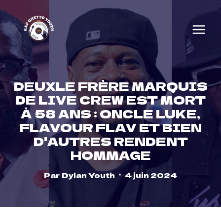
Skip
to
content
DEUXLE FRÈRE MARQUIS
DE LIVE CREW EST MORT
À 58 ANS : ONCLE LUKE,
FLAVOUR FLAV ET BIEN
D'AUTRES RENDENT
HOMMAGE
Par
Dylan Youth
4 juin 2024