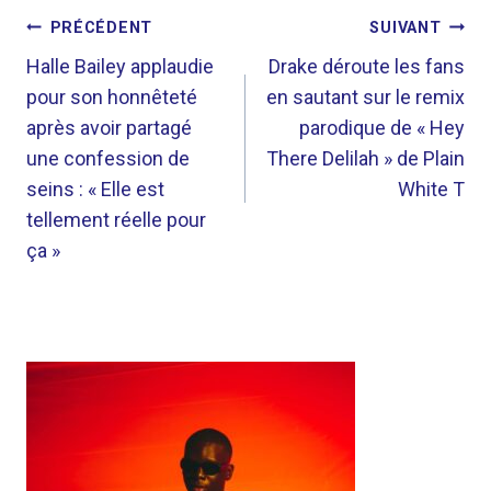
NAVIGATION
PRÉCÉDENT
SUIVANT
DE
Halle Bailey applaudie
Drake déroute les fans
pour son honnêteté
en sautant sur le remix
L’ARTICLE
après avoir partagé
parodique de « Hey
une confession de
There Delilah » de Plain
seins : « Elle est
White T
tellement réelle pour
ça »