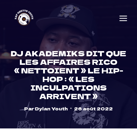
Skip
to
content
DJ AKADEMIKS DIT QUE
LES AFFAIRES RICO
« NETTOIENT » LE HIP-
HOP : « LES
INCULPATIONS
ARRIVENT »
Par
Dylan Youth
26 août 2022