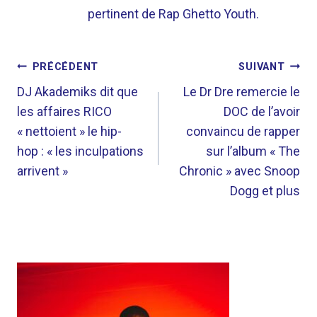
pertinent de Rap Ghetto Youth.
NAVIGATION
PRÉCÉDENT
SUIVANT
DE
DJ Akademiks dit que
Le Dr Dre remercie le
les affaires RICO
DOC de l’avoir
L’ARTICLE
« nettoient » le hip-
convaincu de rapper
hop : « les inculpations
sur l’album « The
arrivent »
Chronic » avec Snoop
Dogg et plus