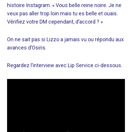
histoire Instagram. « Vous belle reine noire. Je ne
veux pas aller trop loin mais tu es belle et ouais.
Vérifiez votre DM cependant, d’accord ? »
On ne sait pas si Lizzo a jamais vu ou répondu aux
avances d’Osiris.
Regardez l’interview avec Lip Service ci-dessous.