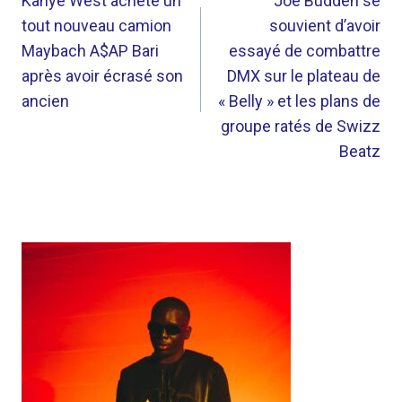
DE
Kanye West achète un
Joe Budden se
tout nouveau camion
souvient d’avoir
L’ARTICLE
Maybach A$AP Bari
essayé de combattre
après avoir écrasé son
DMX sur le plateau de
ancien
« Belly » et les plans de
groupe ratés de Swizz
Beatz