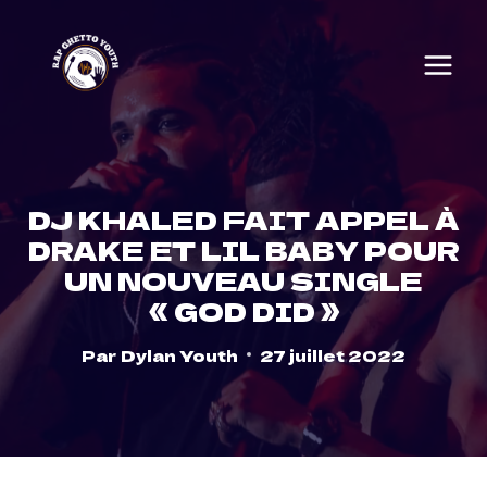
Skip
to
content
DJ KHALED FAIT APPEL À
DRAKE ET LIL BABY POUR
UN NOUVEAU SINGLE
« GOD DID »
Par
Dylan Youth
27 juillet 2022