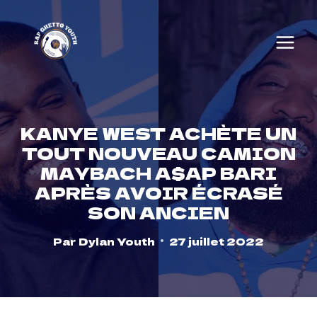
Skip
to
content
KANYE WEST ACHÈTE UN
TOUT NOUVEAU CAMION
MAYBACH A$AP BARI
APRÈS AVOIR ÉCRASÉ
SON ANCIEN
Par
Dylan Youth
27 juillet 2022