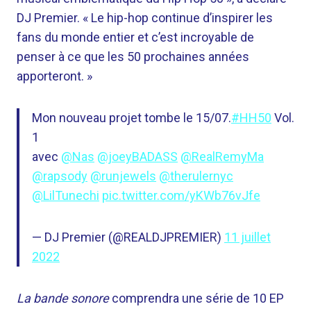
DJ Premier. « Le hip-hop continue d’inspirer les
fans du monde entier et c’est incroyable de
penser à ce que les 50 prochaines années
apporteront. »
Mon nouveau projet tombe le 15/07.
#HH50
Vol.
1
avec
@Nas
@joeyBADASS
@RealRemyMa
@rapsody
@runjewels
@therulernyc
@LilTunechi
pic.twitter.com/yKWb76vJfe
— DJ Premier (@REALDJPREMIER)
11 juillet
2022
La bande sonore
comprendra une série de 10 EP