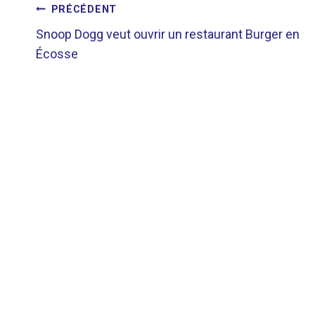
NAVIGATION
PRÉCÉDENT
Snoop Dogg veut ouvrir un restaurant Burger en
DE
Écosse
L’ARTICLE