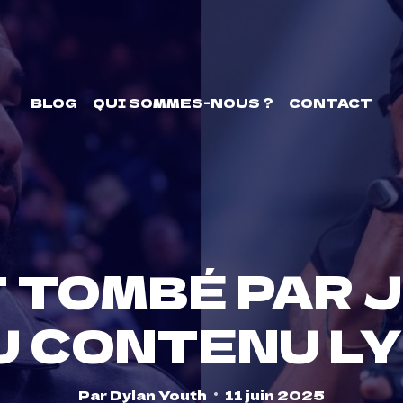
BLOG
QUI SOMMES-NOUS ?
CONTACT
T TOMBÉ PAR 
U CONTENU L
Par
Dylan Youth
11 juin 2025