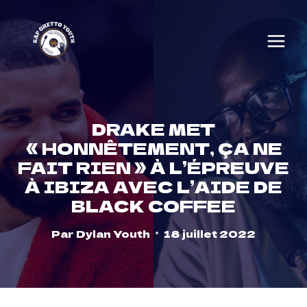
Skip
to
content
DRAKE MET
« HONNÊTEMENT, ÇA NE
FAIT RIEN » À L’ÉPREUVE
À IBIZA AVEC L’AIDE DE
BLACK COFFEE
Par
Dylan Youth
18 juillet 2022