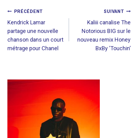
NAVIGATION
PRÉCÉDENT
SUIVANT
DE
Kendrick Lamar
Kaliii canalise The
partage une nouvelle
Notorious BIG sur le
L’ARTICLE
chanson dans un court
nouveau remix Honey
métrage pour Chanel
BxBy ‘Touchin’