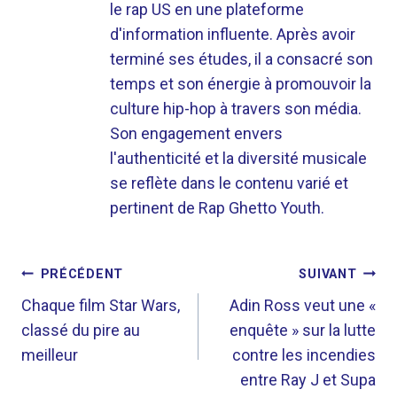
le rap US en une plateforme
d'information influente. Après avoir
terminé ses études, il a consacré son
temps et son énergie à promouvoir la
culture hip-hop à travers son média.
Son engagement envers
l'authenticité et la diversité musicale
se reflète dans le contenu varié et
pertinent de Rap Ghetto Youth.
NAVIGATION
PRÉCÉDENT
SUIVANT
DE
Chaque film Star Wars,
Adin Ross veut une «
classé du pire au
enquête » sur la lutte
L’ARTICLE
meilleur
contre les incendies
entre Ray J et Supa