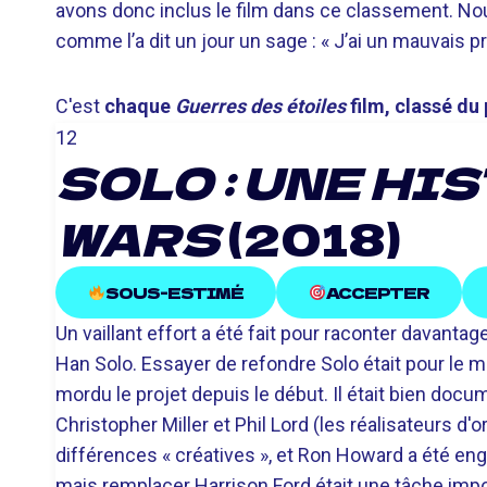
avons donc inclus le film dans ce classement. No
comme l’a dit un jour un sage : « J’ai un mauvais 
C'est
chaque
Guerres des étoiles
film, classé du 
12
SOLO : UNE HI
WARS
(2018)
SOUS-ESTIMÉ
ACCEPTER
Un vaillant effort a été fait pour raconter davantag
Han Solo. Essayer de refondre Solo était pour le 
mordu le projet depuis le début. Il était bien docu
Christopher Miller et Phil Lord (les réalisateurs d'
différences « créatives », et Ron Howard a été eng
mais remplacer Harrison Ford était une tâche im