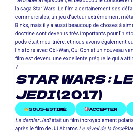
favorable à l'épisode I, et beaucoup le considère
la saga Star Wars. Le film a certainement ses dé
commerciales, un jeu d'acteur extrêmement métalli
Binks, mais il y a aussi beaucoup de choses à aime
doctrine sont devenus très importants pour l'histo
pods était meurtrière, et nous avons également eu 
l'histoire avec Obi-Wan, Qui Gon et un nouveau ven
film est devenu une excellente préquelle qui a att
7
STAR WARS : L
JEDI
(2017)
SOUS-ESTIMÉ
ACCEPTER
Le dernier Jedi
était un film incroyablement polar
après le film de JJ Abrams
Le réveil de la force
Ria