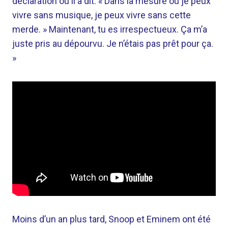
déclaration où il a dit: « Dans la mesure où je peux
vivre sans musique, je peux vivre sans cette
merde. » Maintenant, tu es irrespectueux. Ça m’a
juste pris au dépourvu. Je n’étais pas prêt pour ça.
»
Moins d’un an plus tard, Snoop et Eminem ont été