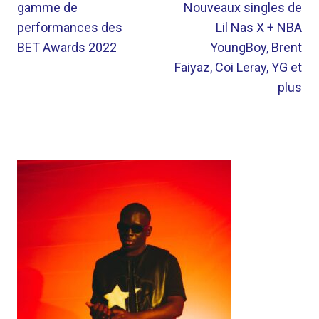
gamme de
Nouveaux singles de
L’ARTICLE
performances des
Lil Nas X + NBA
BET Awards 2022
YoungBoy, Brent
Faiyaz, Coi Leray, YG et
plus