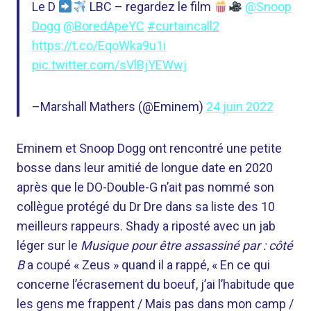
Le D
LBC – regardez le film
@Snoop
Dogg
@BoredApeYC
#curtaincall2
https://t.co/EqoWka9u1i
pic.twitter.com/sVlBjYEWwj
–Marshall Mathers (@Eminem)
24 juin 2022
Eminem et Snoop Dogg ont rencontré une petite
bosse dans leur amitié de longue date en 2020
après que le DO-Double-G n’ait pas nommé son
collègue protégé du Dr Dre dans sa liste des 10
meilleurs rappeurs. Shady a riposté avec un jab
léger sur le
Musique pour être assassiné par : côté
B
a coupé « Zeus » quand il a rappé, « En ce qui
concerne l’écrasement du boeuf, j’ai l’habitude que
les gens me frappent / Mais pas dans mon camp /