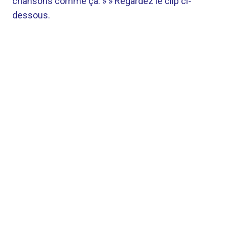
chansons comme ça. » » Regardez le clip ci-
dessous.