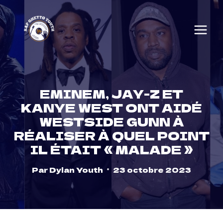
Skip
to
content
EMINEM, JAY-Z ET
KANYE WEST ONT AIDÉ
WESTSIDE GUNN À
RÉALISER À QUEL POINT
IL ÉTAIT « MALADE »
Par
Dylan Youth
23 octobre 2023