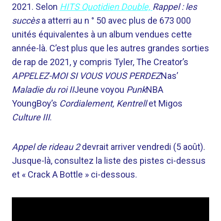
2021. Selon
HITS Quotidien Double,
Rappel : les
succès
a atterri au n ° 50 avec plus de 673 000
unités équivalentes à un album vendues cette
année-là. C’est plus que les autres grandes sorties
de rap de 2021, y compris Tyler, The Creator’s
APPELEZ-MOI SI VOUS VOUS PERDEZ
Nas’
Maladie du roi II
Jeune voyou
Punk
NBA
YoungBoy’s
Cordialement, Kentrell
et Migos
Culture III
.
Appel de rideau 2
devrait arriver vendredi (5 août).
Jusque-là, consultez la liste des pistes ci-dessus
et « Crack A Bottle » ci-dessous.