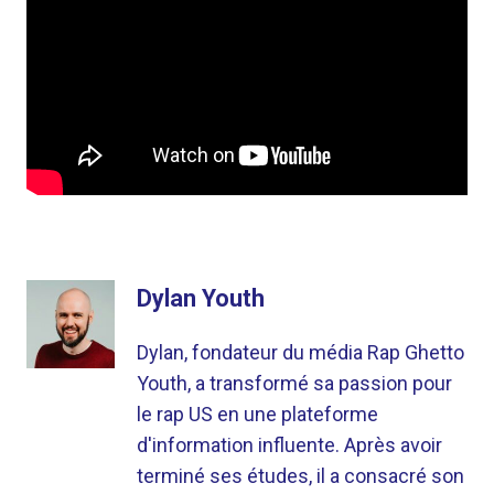
Dylan Youth
Dylan, fondateur du média Rap Ghetto
Youth, a transformé sa passion pour
le rap US en une plateforme
d'information influente. Après avoir
terminé ses études, il a consacré son