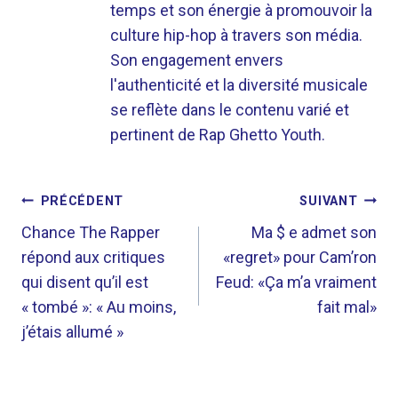
temps et son énergie à promouvoir la
culture hip-hop à travers son média.
Son engagement envers
l'authenticité et la diversité musicale
se reflète dans le contenu varié et
pertinent de Rap Ghetto Youth.
NAVIGATION
PRÉCÉDENT
SUIVANT
DE
Chance The Rapper
Ma $ e admet son
répond aux critiques
«regret» pour Cam’ron
L’ARTICLE
qui disent qu’il est
Feud: «Ça m’a vraiment
« tombé »: « Au moins,
fait mal»
j’étais allumé »