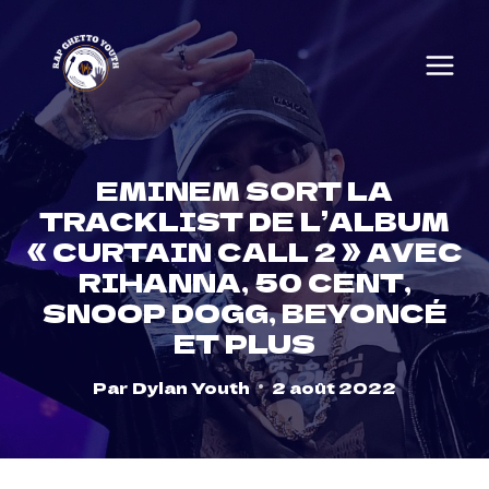
Skip
to
content
EMINEM SORT LA
TRACKLIST DE L’ALBUM
« CURTAIN CALL 2 » AVEC
RIHANNA, 50 CENT,
SNOOP DOGG, BEYONCÉ
ET PLUS
Par
Dylan Youth
2 août 2022