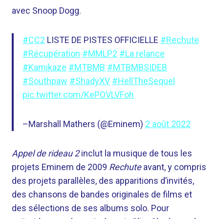
avec Snoop Dogg.
#CC2
LISTE DE PISTES OFFICIELLE
#Rechute
#Récupération
#MMLP2
#La relance
#Kamikaze
#MTBMB
#MTBMBSIDEB
#Southpaw
#ShadyXV
#HellTheSequel
pic.twitter.com/KePOVLVFoh
–Marshall Mathers (@Eminem)
2 août 2022
Appel de rideau 2
inclut la musique de tous les
projets Eminem de 2009
Rechute
avant, y compris
des projets parallèles, des apparitions d’invités,
des chansons de bandes originales de films et
des sélections de ses albums solo. Pour