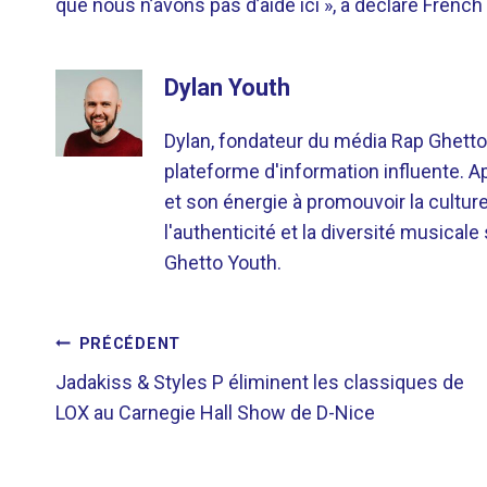
que nous n’avons pas d’aide ici », a déclaré Frenc
Dylan Youth
Dylan, fondateur du média Rap Ghetto
plateforme d'information influente. A
et son énergie à promouvoir la cultu
l'authenticité et la diversité musicale
Ghetto Youth.
NAVIGATION
PRÉCÉDENT
Jadakiss & Styles P éliminent les classiques de
DE
LOX au Carnegie Hall Show de D-Nice
L’ARTICLE