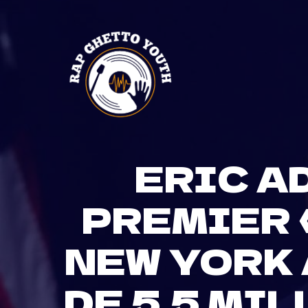
Skip
to
content
ERIC A
PREMIER 
NEW YORK 
DE 5,5 MI