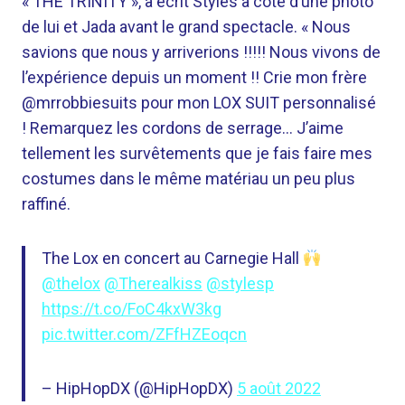
« THE TRINITY », a écrit Styles à côté d’une photo
de lui et Jada avant le grand spectacle. « Nous
savions que nous y arriverions !!!!! Nous vivons de
l’expérience depuis un moment !! Crie mon frère
@mrrobbiesuits pour mon LOX SUIT personnalisé
! Remarquez les cordons de serrage… J’aime
tellement les survêtements que je fais faire mes
costumes dans le même matériau un peu plus
raffiné.
The Lox en concert au Carnegie Hall
@thelox
@Therealkiss
@stylesp
https://t.co/FoC4kxW3kg
pic.twitter.com/ZFfHZEoqcn
– HipHopDX (@HipHopDX)
5 août 2022