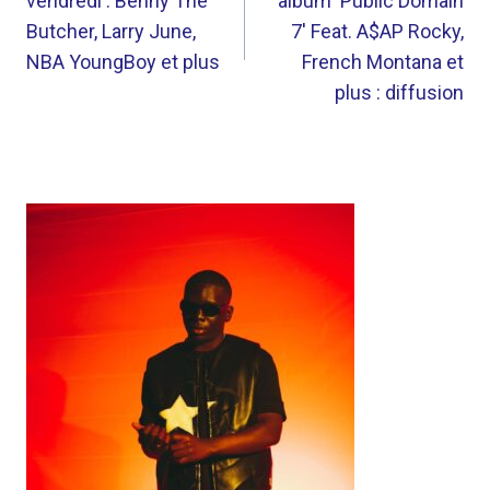
vendredi : Benny The
album 'Public Domain
L’ARTICLE
Butcher, Larry June,
7' Feat. A$AP Rocky,
NBA YoungBoy et plus
French Montana et
plus : diffusion