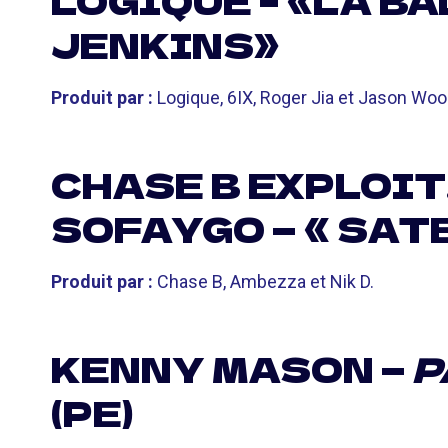
LOGIQUE – «LA B
JENKINS»
Produit par :
Logique, 6IX, Roger Jia et Jason Woo
CHASE B EXPLOIT
SOFAYGO — « SAT
Produit par :
Chase B, Ambezza et Nik D.
KENNY MASON —
P
(PE)