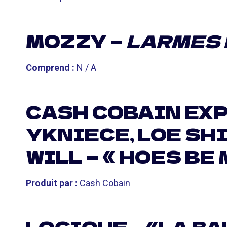
MOZZY —
LARMES
Comprend :
N / A
CASH COBAIN EXP
YKNIECE, LOE SH
WILL — « HOES BE 
Produit par :
Cash Cobain