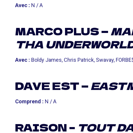
Avec :
N / A
MARCO PLUS —
MA
THA UNDERWORLD 
Avec :
Boldy James, Chris Patrick, Swavay, FORBE$
DAVE EST —
EASTM
Comprend :
N / A
RAISON –
TOUT D