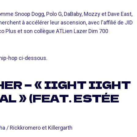
comme Snoop Dogg, Polo G, DaBaby, Mozzy et Dave East,
chent à accélérer leur ascension, avec l'affilié de JID
co Plus et son collègue ATLien Lazer Dim 700
hip-hop ci-dessous.
ER — « IIGHT IIGHT
AL » (FEAT. ESTÉE
ha / Rickkromero et Killergarth