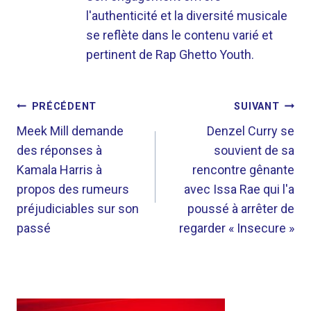
l'authenticité et la diversité musicale
se reflète dans le contenu varié et
pertinent de Rap Ghetto Youth.
NAVIGATION
PRÉCÉDENT
SUIVANT
DE
Meek Mill demande
Denzel Curry se
des réponses à
souvient de sa
L’ARTICLE
Kamala Harris à
rencontre gênante
propos des rumeurs
avec Issa Rae qui l'a
préjudiciables sur son
poussé à arrêter de
passé
regarder « Insecure »