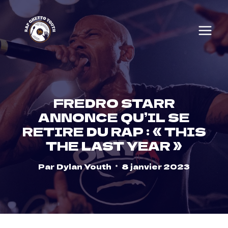
Skip
to
content
FREDRO STARR
ANNONCE QU’IL SE
RETIRE DU RAP : « THIS
THE LAST YEAR »
Par
Dylan Youth
8 janvier 2023