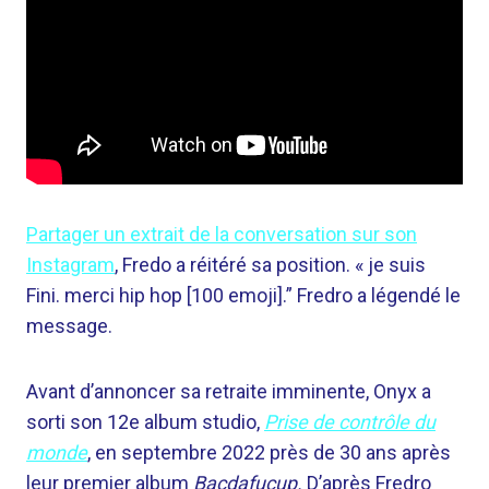
Partager un extrait de la conversation sur son
Instagram
,
Fredo a réitéré sa position. «
je suis
Fini. merci hip hop [100 emoji].” Fredro a légendé le
message.
Avant d’annoncer sa retraite imminente, Onyx a
sorti son 12e album studio,
Prise de contrôle du
monde
,
en septembre 2022 près de 30 ans après
leur premier album
Bacdafucup.
D’après Fredro