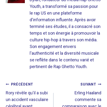
Youth, a transformé sa passion pour
le rap US en une plateforme
d'information influente. Après avoir
terminé ses études, il a consacré son
temps et son énergie à promouvoir la
culture hip-hop à travers son média.
Son engagement envers
l'authenticité et la diversité musicale
se reflète dans le contenu varié et
pertinent de Rap Ghetto Youth.
NAVIGATION
PRÉCÉDENT
SUIVANT
DE
Rory révèle qu'il a subi
Erling Haaland
un accident vasculaire
commente sa
L’ARTICLE
cérébral avant
comparaison avec le