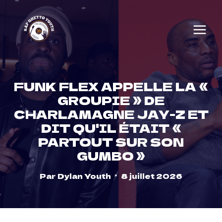
Skip
to
content
FUNK FLEX APPELLE LA «
GROUPIE » DE
CHARLAMAGNE JAY-Z ET
DIT QU'IL ÉTAIT «
PARTOUT SUR SON
GUMBO »
Par
Dylan Youth
8 juillet 2026