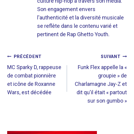
culture hip-hop à travers son média.
Son engagement envers
l'authenticité et la diversité musicale
se reflète dans le contenu varié et
pertinent de Rap Ghetto Youth.
NAVIGATION
PRÉCÉDENT
SUIVANT
DE
MC Sparky D, rappeuse
Funk Flex appelle la «
de combat pionnière
groupie » de
L’ARTICLE
et icône de Roxanne
Charlamagne Jay-Z et
Wars, est décédée
dit qu'il était « partout
sur son gumbo »