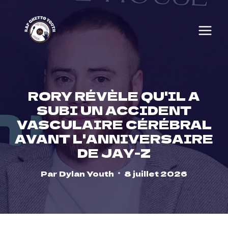
Skip
to
content
RORY RÉVÈLE QU'IL A
SUBI UN ACCIDENT
VASCULAIRE CÉRÉBRAL
AVANT L'ANNIVERSAIRE
DE JAY-Z
Par
Dylan Youth
8 juillet 2026