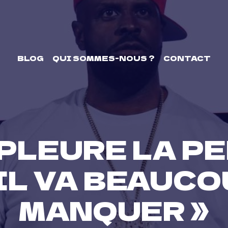
BLOG
QUI SOMMES-NOUS ?
CONTACT
PLEURE LA P
« IL VA BEAUC
MANQUER »