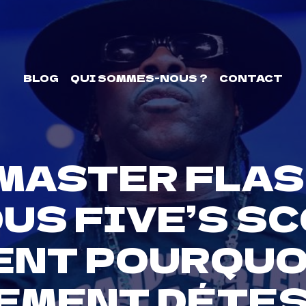
BLOG
QUI SOMMES-NOUS ?
CONTACT
MASTER FLASH
US FIVE’S S
ENT POURQUOI
EMENT DÉTES