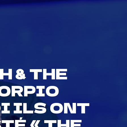
 & THE
CORPIO
 ILS ONT
TÉ « THE