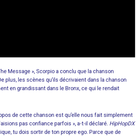
 The Message », Scorpio a conclu que la chanson
De plus, les scènes qu’ils décrivaient dans la chanson
ent en grandissant dans le Bronx, ce qui le rendait
opos de cette chanson est qu’elle nous fait simplement
isions pas confiance parfois », a-t-il déclaré.
HipHopDX
ue, tu dois sortir de ton propre ego. Parce que de