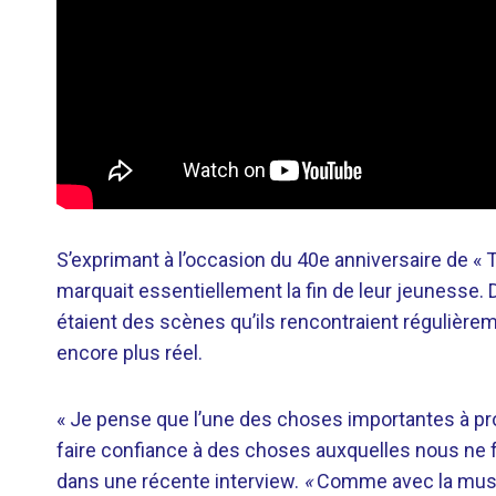
S’exprimant à l’occasion du 40e anniversaire de «
marquait essentiellement la fin de leur jeunesse. 
étaient des scènes qu’ils rencontraient régulièrem
encore plus réel.
« Je pense que l’une des choses importantes à pr
faire confiance à des choses auxquelles nous ne fa
dans une récente interview.
«
Comme avec la musiq