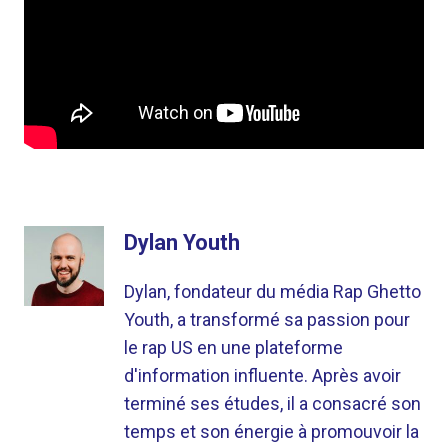
Dylan Youth
Dylan, fondateur du média Rap Ghetto
Youth, a transformé sa passion pour
le rap US en une plateforme
d'information influente. Après avoir
terminé ses études, il a consacré son
temps et son énergie à promouvoir la